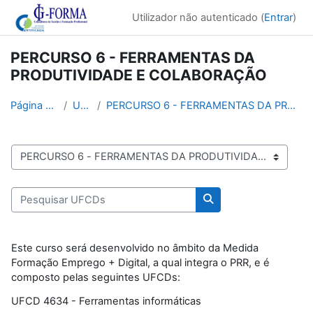
Ir para o conteúdo principal
Utilizador não autenticado (
Entrar
)
PERCURSO 6 - FERRAMENTAS DA
PRODUTIVIDADE E COLABORAÇÃO
Página principal
UFCDs
PERCURSO 6 - FERRAMENTAS DA PRODUTIVIDADE E COLABO...
Cursos de UFCDs
Pesquisar UFCDs
Pesquisar UFCDs
Este curso será desenvolvido no âmbito da Medida
Formação Emprego + Digital, a qual integra o PRR, e é
composto pelas seguintes UFCDs:
UFCD 4634 - Ferramentas informáticas