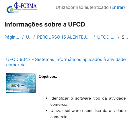
Ir para o conteúdo principal
Utilizador não autenticado (
Entrar
)
Informações sobre a UFCD
Página principal
UFCDs
PERCURSO 15 ALENTEJO - Comércio Digital - Operacio...
UFCD 9047 P15 ALE
Sumário
UFCD 9047 - Sistemas informáticos aplicados à atividade
comercial
Objetivos:
Identificar o software tipo da atividade
comercial.
Utilizar software específico da atividade
comercial.