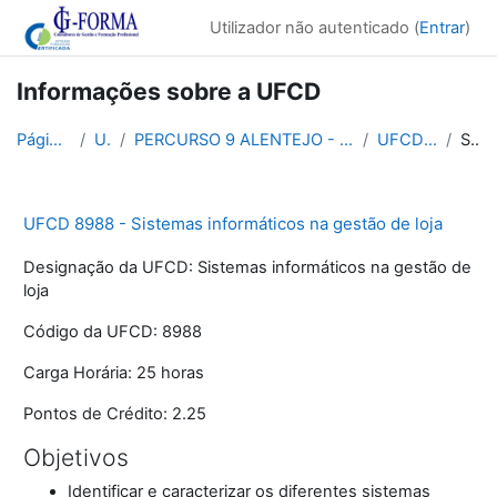
Ir para o conteúdo principal
Utilizador não autenticado (
Entrar
)
Informações sobre a UFCD
Página principal
UFCDs
PERCURSO 9 ALENTEJO - FERRAMENTAS DA PRODUTIVIDADE...
UFCD 8988 P9 ALE
Sumário
UFCD 8988 - Sistemas informáticos na gestão de loja
Designação da UFCD:
Sistemas informáticos na gestão de
loja
Código da UFCD:
8988
Carga Horária:
25 horas
Pontos de Crédito:
2.25
Objetivos
Identificar e caracterizar os diferentes sistemas