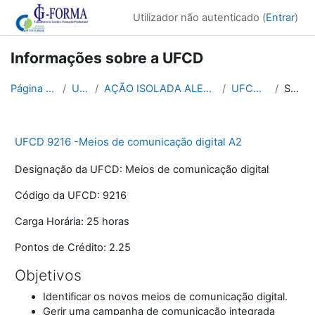
Ir para o conteúdo principal
Utilizador não autenticado (
Entrar
)
Informações sobre a UFCD
Página principal
UFCDs
AÇÃO ISOLADA ALENTEJO - TURMA 8
UFCD9216A2
Sumário
UFCD 9216 -Meios de comunicação digital A2
Designação da UFCD:
Meios de comunicação digital
Código da UFCD:
9216
Carga Horária:
25 horas
Pontos de Crédito:
2.25
Objetivos
Identificar os novos meios de comunicação digital.
Gerir uma campanha de comunicação integrada