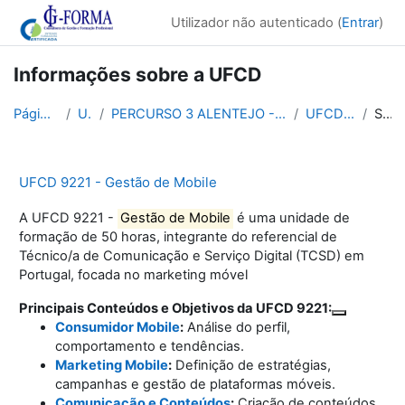
Ir para o conteúdo principal
Utilizador não autenticado (
Entrar
)
Informações sobre a UFCD
Página principal
UFCDs
PERCURSO 3 ALENTEJO - COMÉRCIO DIGITAL - OPERACION...
UFCD 9221 P3 ALE
Sumário
UFCD 9221 - Gestão de Mobile
A UFCD 9221 -
Gestão de Mobile
é uma unidade de
formação de 50 horas, integrante do referencial de
Técnico/a de Comunicação e Serviço Digital (TCSD) em
Portugal, focada no marketing móvel
Principais Conteúdos e Objetivos da UFCD 9221:
Consumidor Mobile
:
Análise do perfil,
comportamento e tendências.
Marketing Mobile
:
Definição de estratégias,
campanhas e gestão de plataformas móveis.
Comunicação e Conteúdos
:
Criação de conteúdos