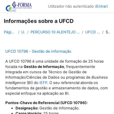
Ir para o conteúdo principal
Utilizador não autenticado (
Entrar
)
Informações sobre a UFCD
Página principal
UFCDs
PERCURSO 10 ALENTEJO - FERRAMENTAS DA PRODUTIVIDAD...
UFCD 10796 P10 ALE
Sumário
UFCD 10796 - Gestão de informação
A UFCD 10796 é uma unidade de formação de 25 horas
focada na
Gestão de Informação
, frequentemente
integrada em cursos de Técnico de Gestão de
Informação/Ciências de Dados ou programas de
Business
Intelligence
(BI) do
IEFP
. O seu referencial aborda os
fundamentos da gestão e armazenamento de dados, com
especial enfoque na aplicação ao BI
.
Pontos-Chave do Referencial (UFCD 10796):
Designação:
Gestão de Informação.
Carga Horária:
25 horas.