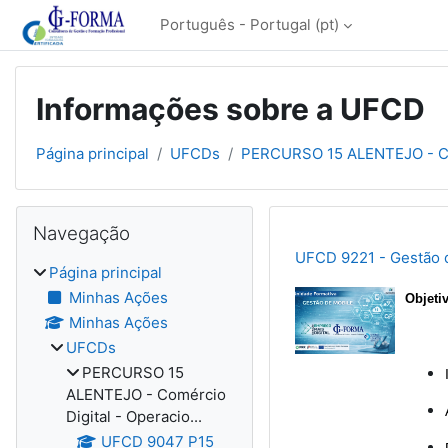
Ir para o conteúdo principal
Português - Portugal ‎(pt)‎
Informações sobre a UFCD
Página principal
UFCDs
PERCURSO 15 ALENTEJO - Comé
Blocos
Ignorar Navegação
Navegação
UFCD 9221 - Gestão 
Página principal
Minhas Ações
Objeti
Minhas Ações
UFCDs
PERCURSO 15
ALENTEJO - Comércio
Digital - Operacio...
UFCD 9047 P15